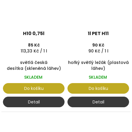
H10 0,75l
1l PET H11
85 Kč
90 Kč
Měrná
Měrná
113,33 Kč / 1 l
90 Kč / 1 l
cena:
cena:
světlá česká
hořký světlý ležák (plastová
desítka (skleněná láhev)
láhev)
SKLADEM
SKLADEM
Do košíku
Do košíku
Detail
Detail