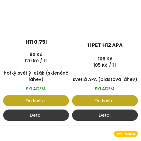
H11 0,75l
1l PET H12 APA
90 Kč
105 Kč
Měrná
120 Kč / 1 l
Měrná
105 Kč / 1 l
cena:
cena:
hořký světlý ležák (skleněná
světlá APA (plastová láhev)
láhev)
SKLADEM
SKLADEM
Do košíku
Do košíku
Detail
Detail
VÝPRODEJ