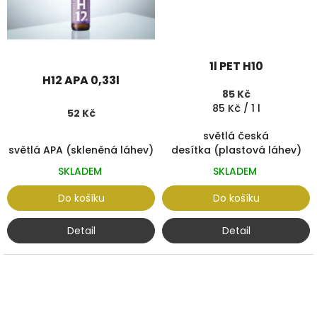
1l PET H10
H12 APA 0,33l
85 Kč
Měrná
85 Kč / 1 l
52 Kč
cena:
světlá česká
světlá APA (skleněná láhev)
desítka (plastová láhev)
SKLADEM
SKLADEM
Do košíku
Do košíku
Detail
Detail