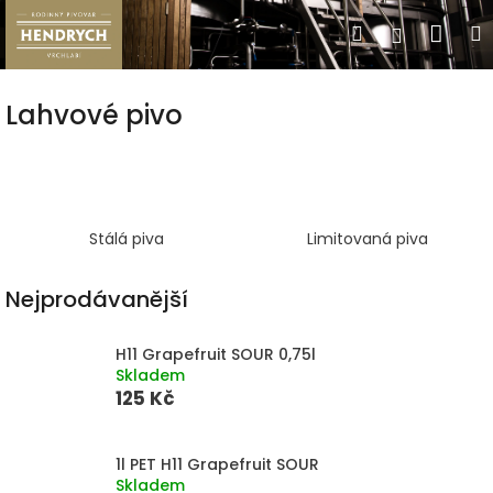
Přejít
Nák
Hledat
Přihlášen
na
obsah
koší
Lahvové pivo
Stálá piva
Limitovaná piva
Nejprodávanější
H11 Grapefruit SOUR 0,75l
Skladem
125 Kč
1l PET H11 Grapefruit SOUR
Skladem