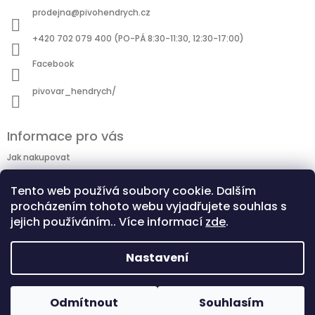
prodejna
@
pivohendrych.cz
+420 702 079 400 (PO-PÁ 8:30-11:30, 12:30-17:00)
Facebook
pivovar_hendrych/
Informace pro vás
Jak nakupovat
Doprava
Tento web používá soubory cookie. Dalším
Obchodní podmínky
procházením tohoto webu vyjadřujete souhlas s
Podmínky ochrany osobních údajů
jejich používáním.. Více informací
zde
.
Nastavení
www.pivohendrych.cz
Při nákupu lahvového piva je potřeba vždy naplnit krabici: 24
ks 0,33 l skleněných lahví nebo 12 ks 0,75 l skleněných a 1 l PET
Copyright 2026
eshop Rodinného pivovaru
Odmítnout
Souhlasím
Vytvořil Shoptet
lahví (tyto lze i mixovat). Nevztahuje se na osobní odběr na