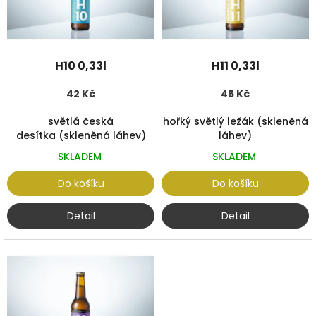
s
ů
p
r
o
d
H10 0,33l
H11 0,33l
u
k
42 Kč
45 Kč
t
ů
světlá česká
hořký světlý ležák (skleněná
desítka (skleněná láhev)
láhev)
SKLADEM
SKLADEM
Do košíku
Do košíku
Detail
Detail