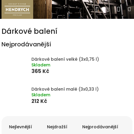
Přejít
Nák
Hledat
Přihlášen
na
obsah
koší
Dárkové balení
Nejprodávanější
Dárkové balení velké (3x0,75 l)
Skladem
365 Kč
Dárkové balení malé (3x0,33 l)
Skladem
212 Kč
Ř
a
Nejlevnější
Nejdražší
Nejprodávanější
z