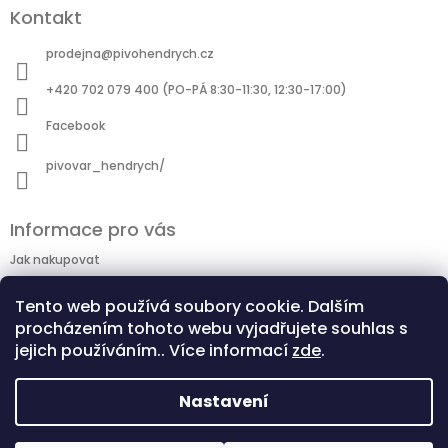
Kontakt
prodejna
@
pivohendrych.cz
+420 702 079 400 (PO-PÁ 8:30-11:30, 12:30-17:00)
Facebook
pivovar_hendrych/
Informace pro vás
Jak nakupovat
Doprava
Tento web používá soubory cookie. Dalším
Obchodní podmínky
procházením tohoto webu vyjadřujete souhlas s
Podmínky ochrany osobních údajů
jejich používáním.. Více informací
zde
.
Nastavení
www.pivohendrych.cz
Při nákupu lahvového piva je potřeba vždy naplnit krabici: 24