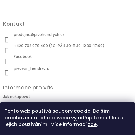
Kontakt
prodejna
@
pivohendrych.cz
+420 702 079 400 (PO-PÁ 8:30-11:30, 12:30-17:00)
Facebook
pivovar_hendrych/
Informace pro vás
Jak nakupovat
Doprava
Tento web používá soubory cookie. Dalším
Obchodní podmínky
procházením tohoto webu vyjadřujete souhlas s
Podmínky ochrany osobních údajů
jejich používáním.. Více informací
zde
.