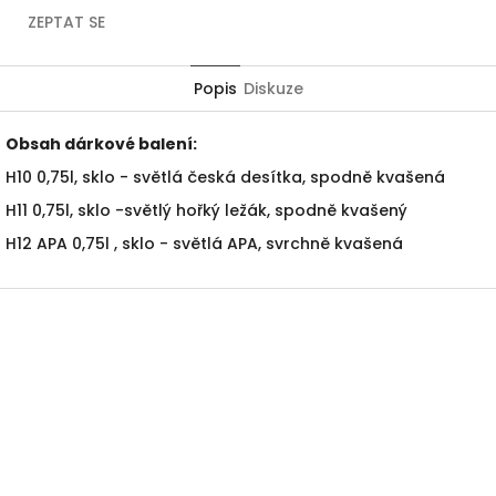
ZEPTAT SE
Popis
Diskuze
Obsah dárkové balení:
H10 0,75l, sklo - světlá česká desítka, spodně kvašená
H11 0,75l, sklo -světlý hořký ležák, spodně kvašený
H12 APA 0,75l , sklo - světlá APA, svrchně kvašená
Z
á
p
a
t
í