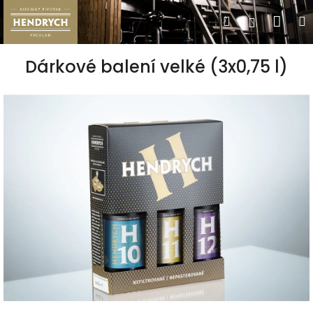
Přejít
Nák
Hledat
Přihlášen
na
obsah
koší
Dárkové balení velké (3x0,75 l)