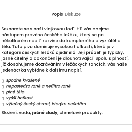
Popis
Diskuze
Seznamte se s naší vlajkovou lodí. H11 vás obejme
nástupem pravého českého ležáku, který se po
několikerém napití rozvine do komplexního a vyzrálého
těla. Toto pivo dominuje vysokou hořkostí, která je v
kategorii českých ležáků ojedinělá. Její průběh je typický,
jasně čitelný a dokončení je dlouhotrvající. Spolu s plností,
jíž dosahujeme dozráváním v ležáckých tancích, vás naše
jedenáctka vybídne k dalšímu napití.
spodně kvašené
nepasterizované
a
nefiltrované
plné tělo
vyšší hořkost
výtečný český chmel, kterým
nešetřím
Složení: voda,
ječné slady
, chmelové produkty.
Z