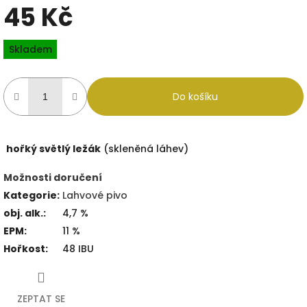
45 Kč
Měrná
Skladem
cena:
Do košíku
hořký světlý ležák
(skleněná láhev)
Možnosti doručení
Kategorie
:
Lahvové pivo
obj. alk.
:
4,7 %
EPM
:
11 %
Hořkost
:
48 IBU
ZEPTAT SE